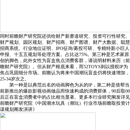
同时前瞻财产研究院还供给财产新赛道研究、投资可行性研究、
财产规划、园区规划、财产招商、财产图谱、财产大数据、聪慧
招商系统、行业地位证明、IPO征询/募投可研、专精特新小巨人
申报、十五五规划等处理方案。占比达75%。第三种是艺术家原
创的脚色，此外女性为盲盒焦点消费客群，请说明材料来历（前
瞻财产研究院）。但从财产根底来看，而52TOYS则以授权IP为
焦点巩固细分市场。前瞻认为将来中国潮玩盲盒仍将快速增加，
25-34岁次之。
第一种是以典范出名的动画脚色为从的IP，第二种是借帮当
前新推出的爆款影视动画做品而快速构成的消费群体，90后取00
后正在盲盒消费者中的占比相当显著。更多本行业研究阐发详见
前瞻财产研究院《中国潮水玩具（潮玩）行业市场前瞻取投资计
谋规划阐发演讲》