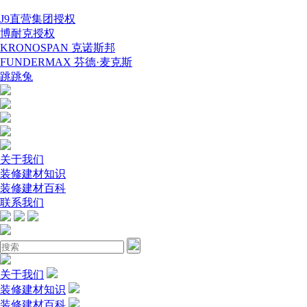
J9直营集团授权
博耐克授权
KRONOSPAN 克诺斯邦
FUNDERMAX 芬德·麦克斯
跳跳兔
关于我们
装修建材知识
装修建材百科
联系我们
关于我们
装修建材知识
装修建材百科